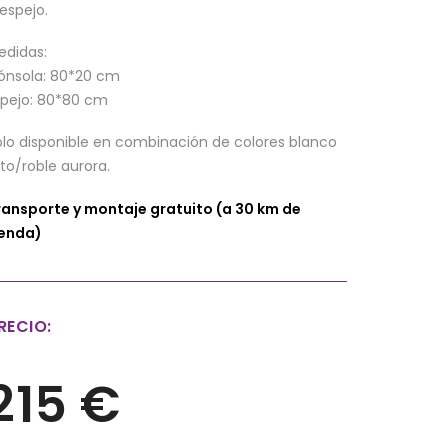
 espejo.
edidas:
ónsola: 80*20 cm
spejo: 80*80 cm
olo disponible en combinación de colores blanco
oto/roble aurora.
ransporte y montaje gratuito (a 30 km de
ienda)
RECIO:
215 €