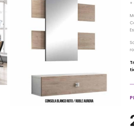
+
M
C
E
S
r
T
t
P