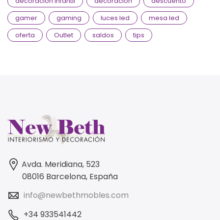
decoracion infantil
decoración
descuento
gamer
gaming
luces led
mesa led
oferta
Outlet
saldos
tips
Avda. Meridiana, 523
08016 Barcelona, España
info@newbethmobles.com
+34 933541442