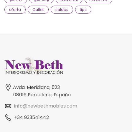
oferta
Outlet
saldos
tips
Avda. Meridiana, 523
08016 Barcelona, España
info@newbethmobles.com
+34 933541442