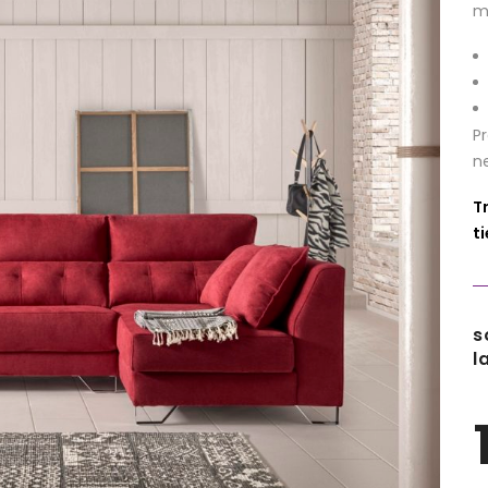
m
P
n
T
t
s
l